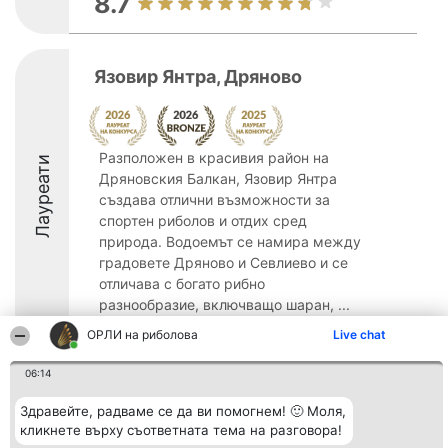
8.7
Язовир Янтра, Дряново
Разположен в красивия район на
Лауреати
Дряновския Балкан, Язовир Янтра
създава отлични възможности за
спортен риболов и отдих сред
природа. Водоемът се намира между
градовете Дряново и Севлиево и се
отличава с богато рибно
разнообразие, включващо шаран, ...
ОРЛИ на риболова
Live chat
8.7
06:14
Здравейте, радваме се да ви помогнем! 🙂 Моля,
Организатор на
Класация
Контакти
класиране
Победители
Контакти
кликнете върху съответната тема на разговора!
Beautiful Company S.R.L.
Списък на