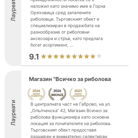
Лауреати
наложил като значимо име в Горна
Оряховица сред запалените
риболовци. Търговският обект е
специализиран в продажбата на
разнообразие от риболовни
аксесоари и стръв, като предлага
богат асортимент, ...
9.1
Магазин "Всичко за риболова
Лауреати
В централната част на Габрово, на ул.
„Опълченска“ 42, Магазин Всичко за
риболова функционира като основна
локация за почитателите на риболова.
Търговският обект предоставя
разширен и внимателно селектиран