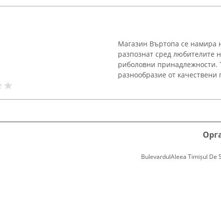
Магазин Въртопа се намира н
разпознат сред любителите н
риболовни принадлежности. 
разнообразие от качествени пр
Орг
BulevardulAleea Timișul De Sus