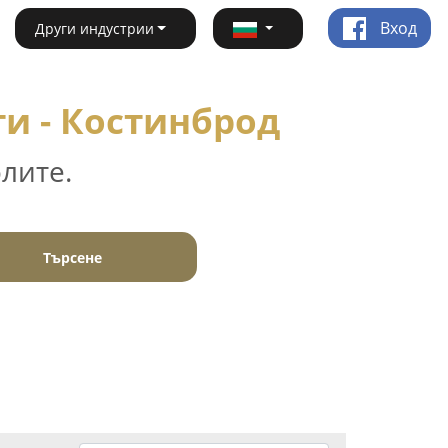
Вход
Други индустрии
и - Костинброд
лите.
Търсене