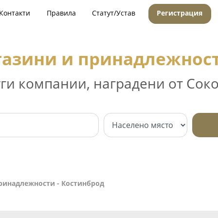
Контакти
Правила
Статут/Устав
Регистрация
азини и принадлежност
уги компании, наградени от Соко
ринадлежности - Костинброд