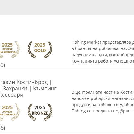
Fishing Market представлява 
в бранша на риболова, насоч
надуваеми лодки, извънбордо
Компанията работи успешно и 
55)
агазин Костинброд |
| Захранки | Къмпинг
В централната част на Костин
ксесоари
наложен рибарски магазин, с
продукти за риболов и удобно
Fishing се предлага подбран ..
36)