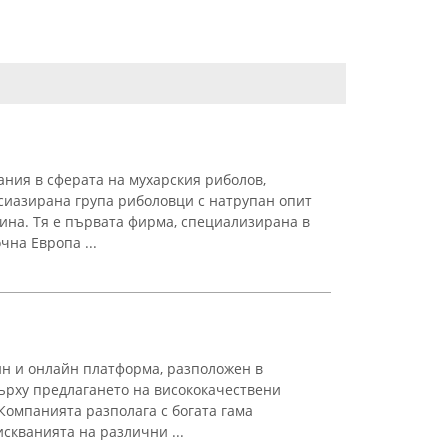
пания в сферата на мухарския риболов,
усиазирана група риболовци с натрупан опит
лина. Тя е първата фирма, специализирана в
на Европа ...
ин и онлайн платформа, разположен в
върху предлагането на висококачествени
омпанията разполага с богата гама
искванията на различни ...