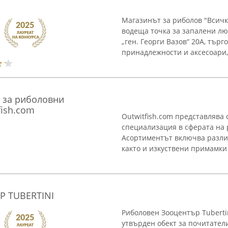
Магазинът за риболов "Всичк
водеща точка за запалени лю
„ген. Георги Вазов“ 20A, тър
принадлежности и аксесоари, 
 за риболовни
ish.com
Outwitfish.com представлява 
специализация в сферата на
Асортиментът включва различ
както и изкуствени примамки 
 TUBERTINI
Риболовен Зооцентър Tuberti
утвърден обект за почитател