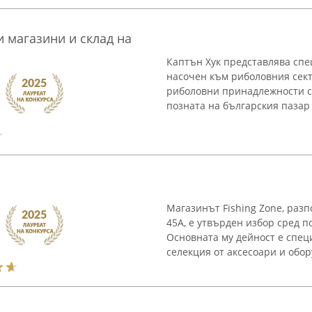
и магазини и склад на
Каптън Хук представлява спе
насочен към риболовния сект
риболовни принадлежности с 
позната на българския пазар и
Магазинът Fishing Zone, разп
45А, е утвърден избор сред п
Основната му дейност е спец
селекция от аксесоари и обору