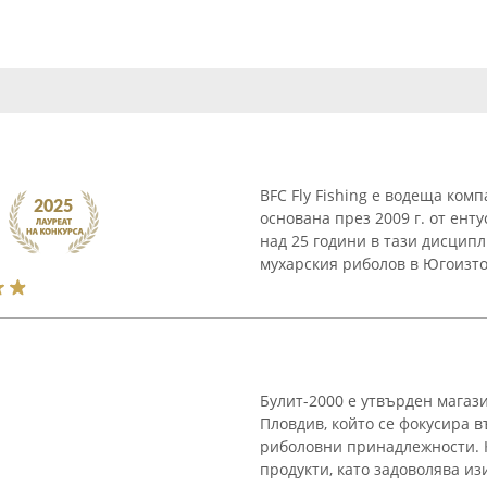
BFC Fly Fishing е водеща ком
основана през 2009 г. от ент
над 25 години в тази дисцип
мухарския риболов в Югоизточ
Булит-2000 е утвърден магаз
Пловдив, който се фокусира 
риболовни принадлежности. К
продукти, като задоволява из