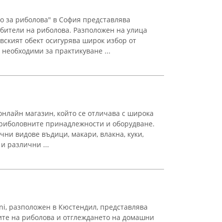
о за риболова" в София представлява
бители на риболова. Разположен на улица
говският обект осигурява широк избор от
необходими за практикуване ...
онлайн магазин, който се отличава с широка
 риболовните принадлежности и оборудване.
ни видове въдици, макари, влакна, куки,
и различни ...
ni, разположен в Кюстендил, представлява
ите на риболова и отглеждането на домашни