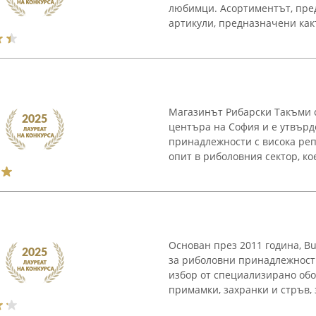
любимци. Асортиментът, пред
артикули, предназначени както
Магазинът Рибарски Такъми с
центъра на София и е утвърд
принадлежности с висока ре
опит в риболовния сектор, кое
Основан през 2011 година, B
за риболовни принадлежност
избор от специализирано обо
примамки, захранки и стръв, з