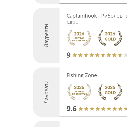
Captainhook - Риболовн
едро
Лауреати
9
Fishing Zone
Лауреати
9.6