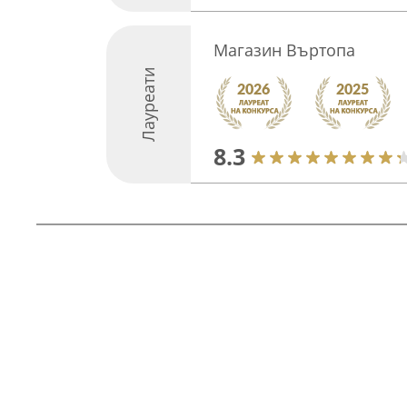
Магазин Въртопа
Лауреати
8.3