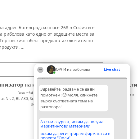
а адрес Ботевградско шосе 268 в София и е
а риболова като едно от водещите места за
Търговският обект предлага изключително
одукти, ...
ОРЛИ на риболова
Live chat
01:47
анизатор на класиране
Класация
Контакти
Здравейте, радваме се да ви
Beautiful Company S.R.L.
Победители
Контакти
помогнем! 🙂 Моля, кликнете
 Nr. 2, Bl. A30, Sc. A, Et. 4, Ap. 13
Списък
върху съответната тема на
București 53-238
на
разговора!
CUI 36737675
всички
победители
Правила
Аз съм лауреат, искам да получа
маркетингови материали
Статут/
Устав
искам да регистрирам фирмата си в
проекта "Орли"
Политика