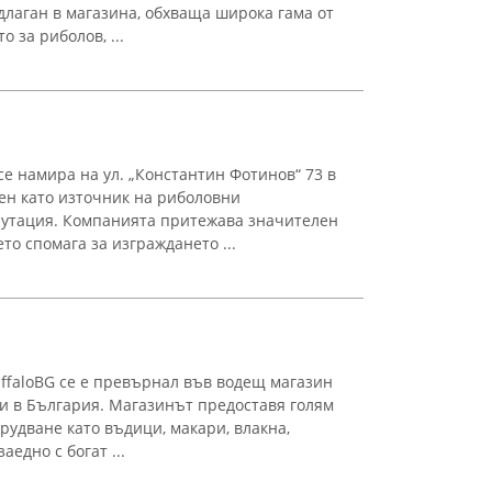
лаган в магазина, обхваща широка гама от
 за риболов, ...
е намира на ул. „Константин Фотинов“ 73 в
ен като източник на риболовни
путация. Компанията притежава значителен
то спомага за изграждането ...
uffaloBG се е превърнал във водещ магазин
и в България. Магазинът предоставя голям
рудване като въдици, макари, влакна,
аедно с богат ...