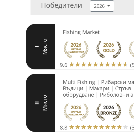
Победители
2026
Fishing Market
Място
I
9.6
(
Multi Fishing | Рибарски м
Въдици | Макари | Стръв 
оборудванe | Риболовни а
Място
II
8.8
(