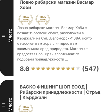
Ловно рибарски магазин Васмар
Хоби
Ловно рибарски магазин Васмар Хоби е
Място
познат търговски обект, разположен в
II
Кърджали на бул. „Беломорски“ 68A, който
е насочен към хора с интерес към
заниманията сред природата. Магазинът
предоставя обширен асортимент от
подбрани принадлежности ...
8.6
(547)
ВАСКО ФИШИНГ ШОП ЕООД |
Рибарски принадлежности | Стръв
| Кърджали
Място
III