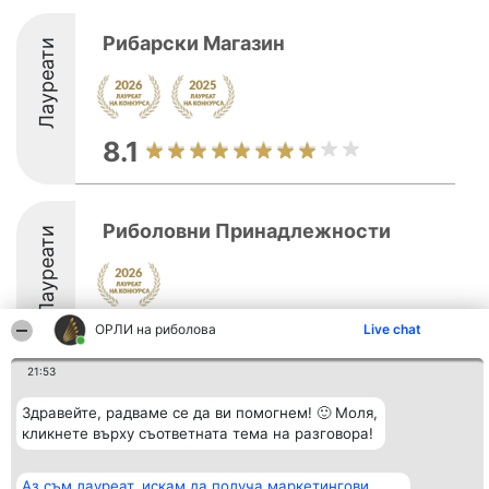
Рибарски Магазин
Лауреати
8.1
Риболовни Принадлежности
Лауреати
ОРЛИ на риболова
Live chat
8.6
21:53
Здравейте, радваме се да ви помогнем! 🙂 Моля,
Организатор на
Класация
Контакти
класиране
кликнете върху съответната тема на разговора!
Победители
Контакти
Beautiful Company S.R.L.
Списък на
BulevardulAleea Timișul De
всички
Sus Nr. 2, Bl. A30, Sc. A, Et.
победители
Аз съм лауреат, искам да получа маркетингови