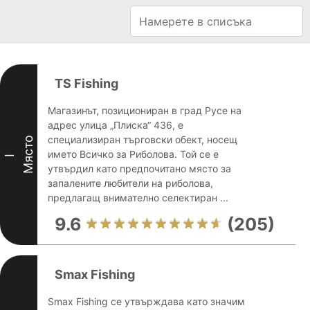
TS Fishing
Магазинът, позициониран в град Русе на
адрес улица „Плиска“ 436, е
специализиран търговски обект, носещ
Място
името Всичко за Риболова. Той се е
I
утвърдил като предпочитано място за
запалените любители на риболова,
предлагащ внимателно селектиран ...
9.6
(205)
Smax Fishing
Smax Fishing се утвърждава като значим