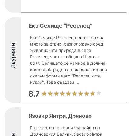
Еко Селище “Реселец”
Еко Селище Реселец представлява
място за отдих, разположено сред
Лауреати
живописната природа в село
Реселец, част от община Червен
бряг. Селището се намира в долина,
която е обградена от забележителни
скални форми като "Реселешките
кукли". Това създава ...
8.7
Язовир Янтра, Дряново
Разположен в красивия район на
Дряновския Балкан, Язовир Янтра