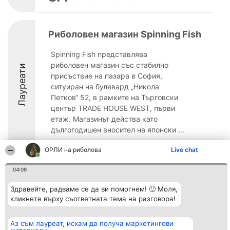
Риболовен магазин Spinning Fish
Spinning Fish представлява
риболовен магазин със стабилно
Лауреати
присъствие на пазара в София,
ситуиран на булевард „Никола
Петков“ 52, в рамките на Търговски
център TRADE HOUSE WEST, първи
етаж. Магазинът действа като
дългогодишен вносител на японски ...
9.6
ОРЛИ на риболова
Live chat
04:09
Организатор на
Класация
Контакти
Здравейте, радваме се да ви помогнем! 🙂 Моля,
класиране
Победители
Контакти
кликнете върху съответната тема на разговора!
Beautiful Company S.R.L.
Списък на
BulevardulAleea Timișul De
всички
Sus Nr. 2, Bl. A30, Sc. A, Et.
победители
Аз съм лауреат, искам да получа маркетингови
4, Ap. 13
Правила