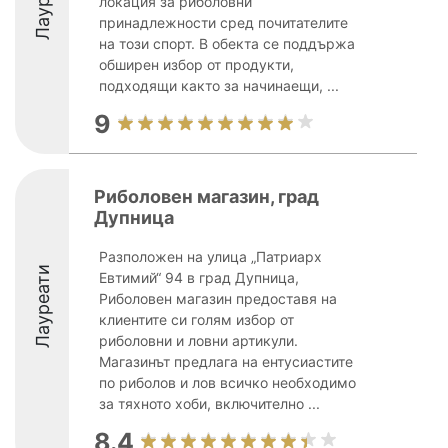
локация за риболовни
принадлежности сред почитателите
на този спорт. В обекта се поддържа
обширен избор от продукти,
подходящи както за начинаещи, ...
9
Риболовен магазин, град
Дупница
Разположен на улица „Патриарх
Лауреати
Евтимий“ 94 в град Дупница,
Риболовен магазин предоставя на
клиентите си голям избор от
риболовни и ловни артикули.
Магазинът предлага на ентусиастите
по риболов и лов всичко необходимо
за тяхното хоби, включително ...
8.4