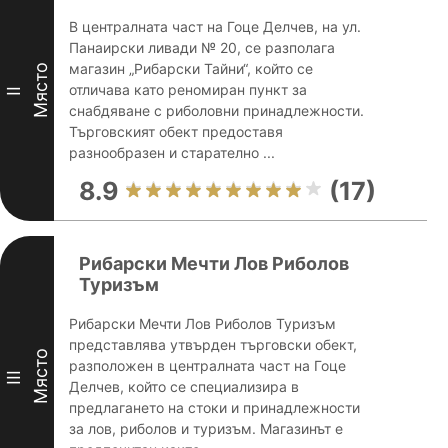
В централната част на Гоце Делчев, на ул.
Панаирски ливади № 20, се разполага
магазин „Рибарски Тайни“, който се
Място
отличава като реномиран пункт за
II
снабдяване с риболовни принадлежности.
Търговският обект предоставя
разнообразен и старателно ...
8.9
(17)
Рибарски Мечти Лов Риболов
Туризъм
Рибарски Мечти Лов Риболов Туризъм
представлява утвърден търговски обект,
Място
разположен в централната част на Гоце
III
Делчев, който се специализира в
предлагането на стоки и принадлежности
за лов, риболов и туризъм. Магазинът е