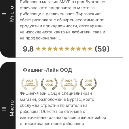
Риболовен магазин АМУР в град Бургас се
отличава като предпочитано място за
Място
риболовци с различен опит. Търговският
II
обект разполага с обширен асортимент от
продукти и принадлежности, отговарящи
на изискванията както на любители, така и
на професионални ...
9.8
(59)
Фишинг-Лайн ООД
Фишинг-Лайн ООД е специализиран
магазин, разположен в Бургас, който
Място
обслужва страстни почитатели на
III
риболова. Обектът се отличава с
изключително разнообразие и широк избор
от висококачествени риболовни