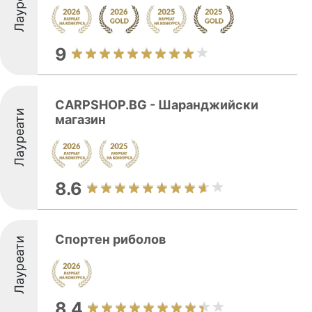
Лауреати
9
CARPSHOP.BG - Шаранджийски
Лауреати
магазин
8.6
Спортен риболов
Лауреати
8.4