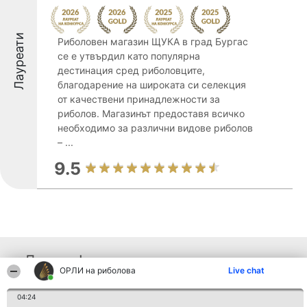
Лауреати
Риболовен магазин ЩУКА в град Бургас
се е утвърдил като популярна
дестинация сред риболовците,
благодарение на широката си селекция
от качествени принадлежности за
риболов. Магазинът предоставя всичко
необходимо за различни видове риболов
– ...
9.5
Други фирми от региона
ОРЛИ на риболова
Live chat
04:24
Организатор на
Класация
Контакти