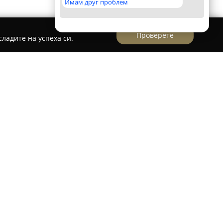
Имам друг проблем
Проверете
ладите на успеха си.
е
торите“ е добре познат магазин в София,
ирска“ 41, който е специализиран в
а риболовни принадлежности за почитателите
обект може да се намерят разнообразни
водители като SENSAS, STAR BAITS, OWNER,
, макари, влакна, примамки, захранки, стръв,
соари, създаващи условия за пълноценно