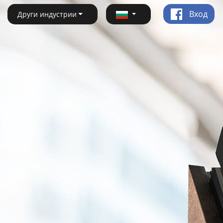
Вход
Други индустрии