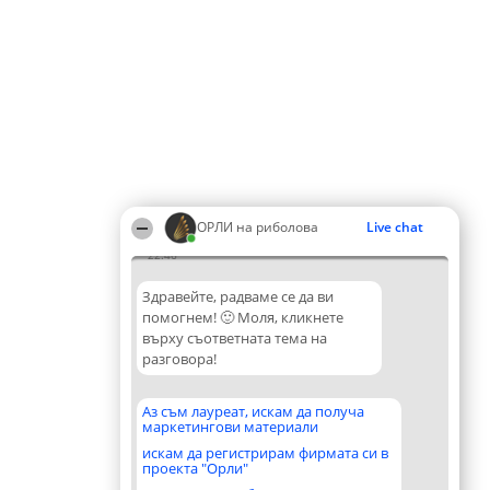
ОРЛИ на риболова
Live chat
22:46
Здравейте, радваме се да ви
помогнем! 🙂 Моля, кликнете
върху съответната тема на
разговора!
Аз съм лауреат, искам да получа
маркетингови материали
искам да регистрирам фирмата си в
проекта "Орли"