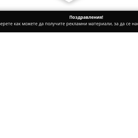
Поздравления!
ерете как можете да получите рекламни материали, за да се нас
надлежности - София
Риболовен магазин При Майсторит
ите
Относно компанията:
Риболовен магазин „При Майс
разположен на улица „Манаст
предлагането на широка гам
на този спорт. В търговския 
продукти от утвърдени произ
KORDA и други.
Асортиментът включва въдици
разнообразно облекло и аксе