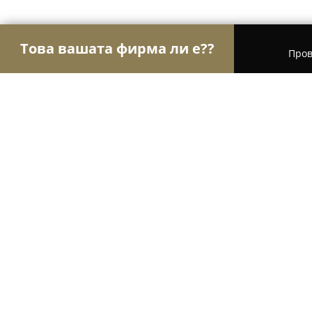
Това вашата фирма ли е??
Пров
Орли на риболова
Риболовни магазини и при
Риболовен магазин При Майстор
9.2
(193)
София, Слатина, Манастирска 41
Покажи телефонния номер