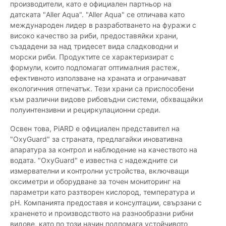
производители, като е официален партньор на
датската "Aller Aqua". "Aller Aqua" се отличава като
международен лидер в разработването на фуражи с
високо качество за риби, предоставяйки храни,
създадени за над тридесет вида сладководни и
морски риби. Продуктите се характеризират с
формули, които подпомагат оптималния растеж,
ефективното използване на храната и ограничават
екологичния отпечатък. Тези храни са приспособени
към различни видове рибовъдни системи, обхващайки
полуинтензивни и рециркулационни среди.
Освен това, PiARD е официален представител на
"OxyGuard" за страната, предлагайки иновативна
апаратура за контрол и наблюдение на качеството на
водата. "OxyGuard" е известна с надеждните си
измервателни и контролни устройства, включващи
оксиметри и оборудване за точен мониторинг на
параметри като разтворен кислород, температура и
pH. Компанията предоставя и консултации, свързани с
храненето и производството на разнообразни рибни
видове, като по този начин подпомага устойчивото