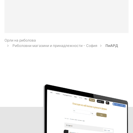
Орли на риболова
Риболовни магазини и принадлежности - София
ПиАРД