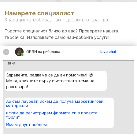
Намерете специалист
Класацията събира, най - добрите в бранша.
Търсите специалист близо до вас? Проверете нашата
търсачка. Използвайте само най-добрите услуги!
ОРЛИ на риболова
Live chat
Търсене
19:47
Здравейте, радваме се да ви помогнем! 🙂
Моля, кликнете върху съответната тема на
разговора!
Аз съм лауреат, искам да получа маркетингови
Организатор на
Класация
Контакти
материали
класиране
Победители
Контакти
Beautiful Company S.R.L.
Списък на
искам да регистрирам фирмата си в проекта
BulevardulAleea Timișul De
всички
"Орли"
Sus Nr. 2, Bl. A30, Sc. A, Et.
победители
Имам друг проблем
4, Ap. 13
Правила
București 53-238
Статут/Устав
CUI 36737675
Политика за