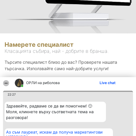
Намерете специалист
Класацията събира, най - добрите в бранша.
Търсите специалист близо до вас? Проверете нашата
търсачка. Използвайте само най-добрите услуги!
ОРЛИ на риболова
Live chat
Търсене
22:27
Здравейте, радваме се да ви помогнем! 🙂
Моля, кликнете върху съответната тема на
разговора!
Аз съм лауреат, искам да получа маркетингови
Организатор на
Класация
Контакти