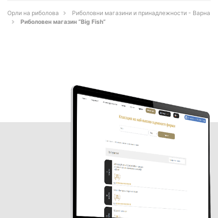
Орли на риболова
Риболовни магазини и принадлежности - Варна
Риболовен магазин “Big Fish”