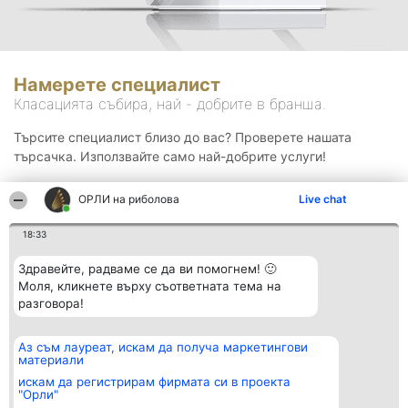
Намерете специалист
Класацията събира, най - добрите в бранша.
Търсите специалист близо до вас? Проверете нашата
търсачка. Използвайте само най-добрите услуги!
ОРЛИ на риболова
Live chat
Търсене
18:33
Здравейте, радваме се да ви помогнем! 🙂
Моля, кликнете върху съответната тема на
разговора!
Аз съм лауреат, искам да получа маркетингови
Организатор на
Класация
Контакти
материали
класиране
Победители
Контакти
Beautiful Company S.R.L.
Списък на
искам да регистрирам фирмата си в проекта
BulevardulAleea Timișul De
всички
"Орли"
Sus Nr. 2, Bl. A30, Sc. A, Et.
победители