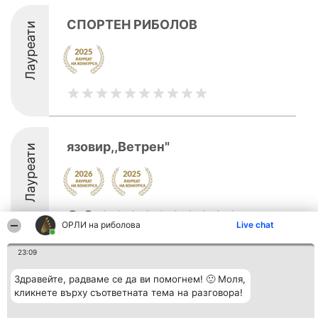
СПОРТЕН РИБОЛОВ
Лауреати
язовир,,Ветрен"
Лауреати
8.6
ОРЛИ на риболова
Live chat
23:09
Организатор на
Класация
Контакти
класиране
Победители
Контакти
Здравейте, радваме се да ви помогнем! 🙂 Моля,
Beautiful Company S.R.L.
Списък на
кликнете върху съответната тема на разговора!
BulevardulAleea Timișul De
всички
Sus Nr. 2, Bl. A30, Sc. A, Et.
победители