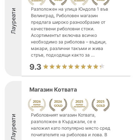
Разположен на улица Юндола 1 във
Лауреати
Велинград, Риболовен магазин
предлага широко разнообразие от
качествени риболовни стоки.
Асортиментът включва всичко
необходимо за риболова – въдици,
макари, различни такъми и жива
стръв, подходящи както за ...
9.3
Магазин Котвата
Риболовният магазин Котвата,
Лауреати
разположен в Кърджали, се е
наложил като популярно място сред
почитателите на риболова и лова. В