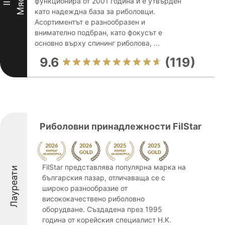
Място
функционира от 2001 година и е утвърден
III
като надеждна база за риболовци.
Асортиментът е разнообразен и
внимателно подбран, като фокусът е
основно върху спининг риболова, ...
9.6
(119)
Риболовни принадлежности FilStar
FilStar представлява популярна марка на
Лауреати
българския пазар, отличаваща се с
широко разнообразие от
висококачествено риболовно
оборудване. Създадена през 1995
година от корейския специалист H.K.