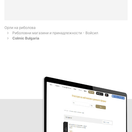
Орли на риболова
Риболовни магазини и принадлежности - Войсил
Colmic Bulgaria