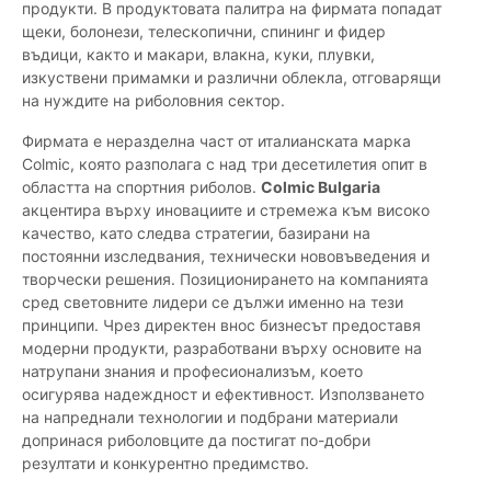
продукти. В продуктовата палитра на фирмата попадат
щеки, болонези, телескопични, спининг и фидер
въдици, както и макари, влакна, куки, плувки,
изкуствени примамки и различни облекла, отговарящи
на нуждите на риболовния сектор.
Фирмата е неразделна част от италианската марка
Colmic, която разполага с над три десетилетия опит в
областта на спортния риболов.
Colmic Bulgaria
акцентира върху иновациите и стремежа към високо
качество, като следва стратегии, базирани на
постоянни изследвания, технически нововъведения и
творчески решения. Позиционирането на компанията
сред световните лидери се дължи именно на тези
принципи. Чрез директен внос бизнесът предоставя
модерни продукти, разработвани върху основите на
натрупани знания и професионализъм, което
осигурява надеждност и ефективност. Използването
на напреднали технологии и подбрани материали
допринася риболовците да постигат по-добри
резултати и конкурентно предимство.