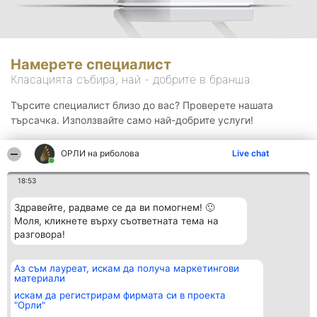
Намерете специалист
Класацията събира, най - добрите в бранша.
Търсите специалист близо до вас? Проверете нашата
търсачка. Използвайте само най-добрите услуги!
ОРЛИ на риболова
Live chat
Търсене
18:53
Здравейте, радваме се да ви помогнем! 🙂
Моля, кликнете върху съответната тема на
разговора!
Аз съм лауреат, искам да получа маркетингови
Организатор на
Класация
Контакти
материали
класиране
Победители
Контакти
Beautiful Company S.R.L.
Списък на
искам да регистрирам фирмата си в проекта
BulevardulAleea Timișul De
всички
"Орли"
Sus Nr. 2, Bl. A30, Sc. A, Et.
победители